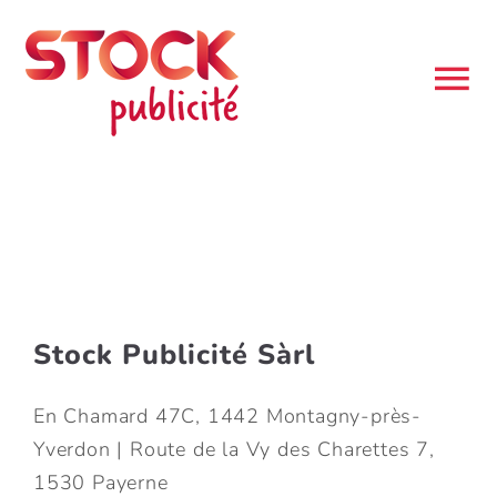
Passer
au
contenu
To
Na
ACCUEIL
MARQUAGE
PRODUITS
Stock Publicité Sàrl
RECOMPENSES
En Chamard 47C, 1442 Montagny-près-
Yverdon | Route de la Vy des Charettes 7,
CATALOGUES
1530 Payerne